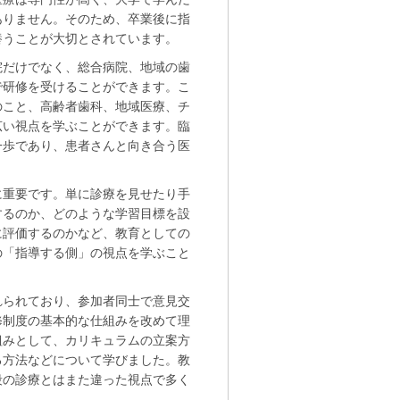
ありません。そのため、卒業後に指
養うことが大切とされています。
院だけでなく、総合病院、地域の歯
で研修を受けることができます。こ
のこと、高齢者歯科、地域医療、チ
広い視点を学ぶことができます。臨
一歩であり、患者さんと向き合う医
。
に重要です。単に診療を見せたり手
するのか、どのような学習目標を設
に評価するのかなど、教育としての
の「指導する側」の視点を学ぶこと
れられており、参加者同士で意見交
修制度の基本的な仕組みを改めて理
組みとして、カリキュラムの立案方
る方法などについて学びました。教
段の診療とはまた違った視点で多く