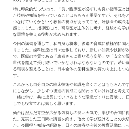
特に印象的だったのは、「良い臨床医が必ずしも良い指導医と
た技術や知識を持っていることはもちろん重要ですが、それを
つなげていくかという教育の視点があってこそ、研修医の成長
感じました。指導医には、研修医が主体的に考え、経験から学
な環境を整える役割が求められます。
今回の講習を通して、私自身も将来、後進の育成に積極的に関
りました。歯科医療は日々進歩しており、新しい知識や技術が
で、医療の本質である「患者さんに寄り添う姿勢」や「安全で
世代を超えて受け継いでいかなければならないものです。若い
る環境を整えることは、日本全体の歯科医療の質の向上にもつ
す。
これからも自分自身の臨床技術や知識を磨くことはもちろんで
にしながら、少しずつ後進の育成にも関わっていければと考え
一緒に学び、共に成長していけるような環境づくりに貢献し、
しでも役立てれば嬉しく思います。
仙台は澄んだ青空が広がる気持ちの良い天気で、学びの合間に
た。充実した三日間の講習を終え、改めて学び続けることの大
た。今回得た知識や経験を、日々の診療や今後の教育活動にし