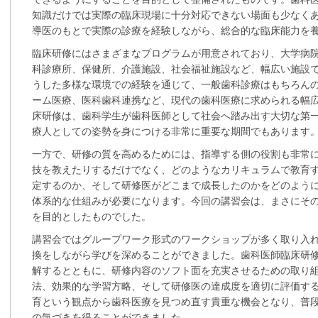
知識だけでは実際の臨床現場に十分対応できない場面も少なく
導医のもとで実際の診療を経験しながら、総合的な臨床能力を
臨床研修にはさまざまなプログラムが用意されており、大学病
科診療所、保健所、介護施設、社会福祉施設など、幅広い施設
うした多様な環境での経験を通じて、一般歯科診療はもちろん
ーム医療、医科歯科連携など、現代の歯科医療に求められる幅
床研修は、歯科学生が歯科医師として社会へ踏み出す大切な第
療人としての姿勢を身につける非常に重要な期間でもあります
一方で、研修の質を高めるためには、指導する側の役割も非常
技を教えたりするだけでなく、どのようなカリキュラムで教育
定するのか、そして研修医がどこまで成長したのかをどのよう
体系的な仕組みが必要になります。今回の講習会は、まさにそ
を目的としたものでした。
講習会ではグループワーク形式のワークショップが多く取り入
換をしながら学びを深めることができました。歯科医師臨床研
解するとともに、研修内容のソフト面を充実させるための取り
法、効果的な学習方略、そして研修医の達成度を適切に評価す
育という観点から歯科医療を見つめ直す貴重な機会となり、普
の気づきを得ることができました。