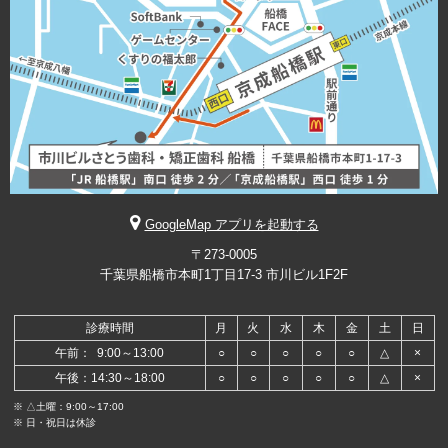
GoogleMap アプリを起動する
〒273-0005
千葉県船橋市本町1丁目17-3 市川ビル1F2F
診療時間
月
火
水
木
金
土
日
午前： 9:00～13:00
○
○
○
○
○
△
×
午後：14:30～18:00
○
○
○
○
○
△
×
※ △土曜：9:00～17:00
※ 日・祝日は休診