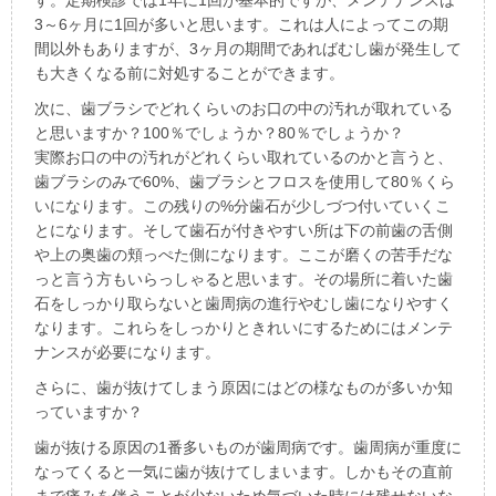
3～6ヶ月に1回が多いと思います。これは人によってこの期
間以外もありますが、3ヶ月の期間であればむし歯が発生して
も大きくなる前に対処することができます。
次に、歯ブラシでどれくらいのお口の中の汚れが取れている
と思いますか？100％でしょうか？80％でしょうか？
実際お口の中の汚れがどれくらい取れているのかと言うと、
歯ブラシのみで60%、歯ブラシとフロスを使用して80％くら
いになります。この残りの%分歯石が少しづつ付いていくこ
とになります。そして歯石が付きやすい所は下の前歯の舌側
や上の奥歯の頬っぺた側になります。ここが磨くの苦手だな
っと言う方もいらっしゃると思います。その場所に着いた歯
石をしっかり取らないと歯周病の進行やむし歯になりやすく
なります。これらをしっかりときれいにするためにはメンテ
ナンスが必要になります。
さらに、歯が抜けてしまう原因にはどの様なものが多いか知
っていますか？
歯が抜ける原因の1番多いものが歯周病です。歯周病が重度に
なってくると一気に歯が抜けてしまいます。しかもその直前
まで痛みを伴うことが少ないため気づいた時には残せないな