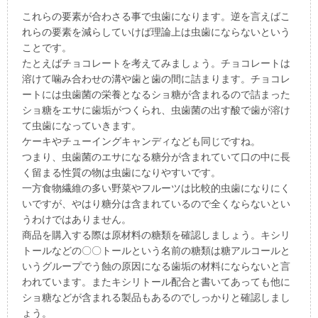
これらの要素が合わさる事で虫歯になります。逆を言えばこ
れらの要素を減らしていけば理論上は虫歯にならないという
ことです。
たとえばチョコレートを考えてみましょう。チョコレートは
溶けて噛み合わせの溝や歯と歯の間に詰まります。チョコレ
ートには虫歯菌の栄養となるショ糖が含まれるので詰まった
ショ糖をエサに歯垢がつくられ、虫歯菌の出す酸で歯が溶け
て虫歯になっていきます。
ケーキやチューイングキャンディなども同じですね。
つまり、虫歯菌のエサになる糖分が含まれていて口の中に長
く留まる性質の物は虫歯になりやすいです。
一方食物繊維の多い野菜やフルーツは比較的虫歯になりにく
いですが、やはり糖分は含まれているので全くならないとい
うわけではありません。
商品を購入する際は原材料の糖類を確認しましょう。キシリ
トールなどの〇〇トールという名前の糖類は糖アルコールと
いうグループでう蝕の原因になる歯垢の材料にならないと言
われています。またキシリトール配合と書いてあっても他に
ショ糖などが含まれる製品もあるのでしっかりと確認しまし
ょう。