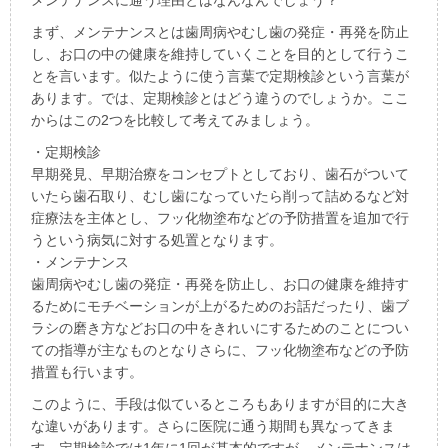
まず、メンテナンスとは歯周病やむし歯の発症・再発を防止
し、お口の中の健康を維持していくことを目的として行うこ
とを言います。似たように使う言葉で定期検診という言葉が
あります。では、定期検診とはどう違うのでしょうか。ここ
からはこの2つを比較して考えてみましょう。
・定期検診
早期発見、早期治療をコンセプトとしており、歯石がついて
いたら歯石取り、むし歯になっていたら削って詰めるなど対
症療法を主体とし、フッ化物塗布などの予防措置を追加で行
うという病気に対する処置となります。
・メンテナンス
歯周病やむし歯の発症・再発を防止し、お口の健康を維持す
るためにモチベーションが上がるためのお話だったり、歯ブ
ラシの磨き方などお口の中をきれいにするためのことについ
ての指導が主なものとなりさらに、フッ化物塗布などの予防
措置も行います。
このように、手段は似ているところもありますが目的に大き
な違いがあります。さらに医院に通う期間も異なってきま
す。定期検診では1年に1回が基本的ですが、メンテナンスは