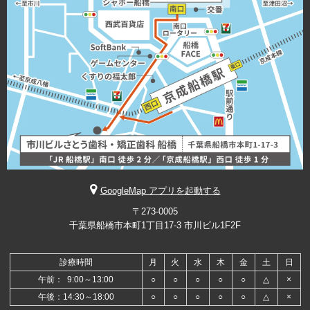
GoogleMap アプリを起動する
〒273-0005
千葉県船橋市本町1丁目17-3 市川ビル1F2F
診療時間
月
火
水
木
金
土
日
午前： 9:00～13:00
○
○
○
○
○
△
×
午後：14:30～18:00
○
○
○
○
○
△
×