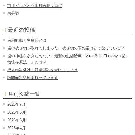
市川ビルさとう歯科医院ブログ
未分類
最近の投稿
歯周組織再生療法とは
歯の被せ物が取れてしまった！被せ物の下の歯はどうなっている？
歯の神経をあきらめない！最新の虫歯治療「Vital Pulp Therapy（歯
髄保存療法）」とは？
成人歯科健診・妊婦健診を受けましょう
訪問歯科診療を行っています
月別投稿一覧
2026年7月
2026年6月
2026年5月
2026年4月