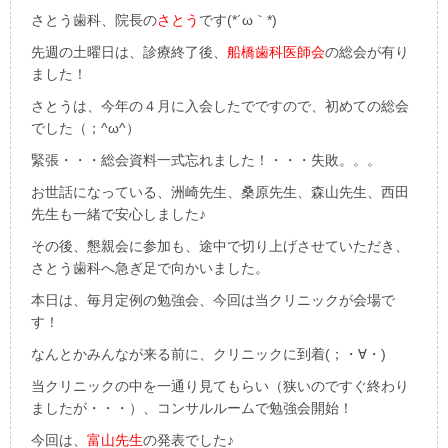
さとう歯科、院長の
さとう
です(*´ω｀*)
先週の土曜日は、診療終了後、
船橋歯科医師会
の総会が有り
ました！
さとうは、今年の４月に入会したでですので、初めての総会
でした（；^ω^）
緊張・・・総会資料一式忘れました！・・・失敗。。。
お世話になっている、洲崎先生、桑原先生、森山先生、西田
先生も一緒で安心しました♪
その後、懇親会に参加も、途中で切り上げさせていただき、
さとう歯科へ急ぎ足で向かいました。
本日は、毎月定例の勉強会、今回は当クリニックが会場で
す！
なんとかみんなが来る前に、クリニックに到着(；・∀・)
当クリニックの中を一通り見てもらい（狭いのですぐ終わり
ましたが・・・）、コンサルルームで勉強会開始！
今回は、
富山先生
の発表でした♪