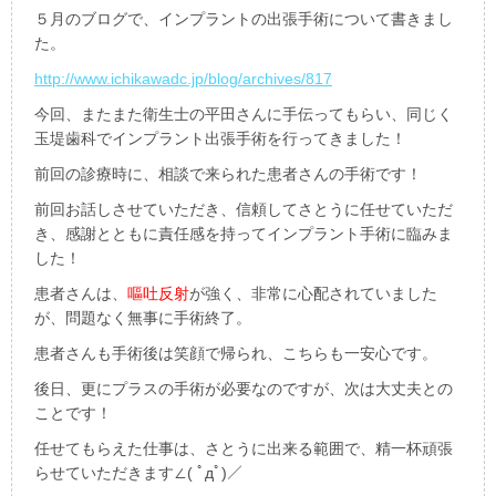
５月のブログで、インプラントの出張手術について書きまし
た。
http://www.ichikawadc.jp/blog/archives/817
今回、またまた衛生士の平田さんに手伝ってもらい、同じく
玉堤歯科でインプラント出張手術を行ってきました！
前回の診療時に、相談で来られた患者さんの手術です！
前回お話しさせていただき、信頼してさとうに任せていただ
き、感謝とともに責任感を持ってインプラント手術に臨みま
した！
患者さんは、
嘔吐反射
が強く、非常に心配されていました
が、問題なく無事に手術終了。
患者さんも手術後は笑顔で帰られ、こちらも一安心です。
後日、更にプラスの手術が必要なのですが、次は大丈夫との
ことです！
任せてもらえた仕事は、さとうに出来る範囲で、精一杯頑張
らせていただきます∠( ﾟдﾟ)／