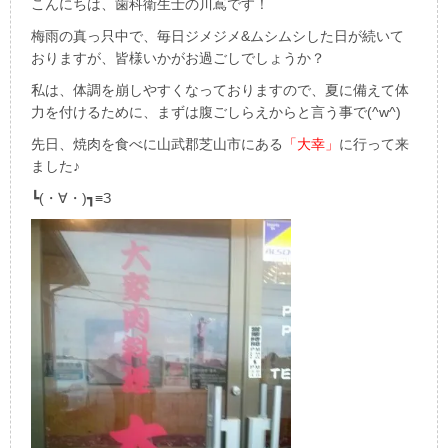
こんにちは、歯科衛生士の川嶌です！
梅雨の真っ只中で、毎日ジメジメ&ムシムシした日が続いて
おりますが、皆様いかがお過ごしでしょうか？
私は、体調を崩しやすくなっておりますので、夏に備えて体
力を付けるために、まずは腹ごしらえからと言う事で(^w^)
先日、焼肉を食べに山武郡芝山市にある
「大幸」
に行って来
ました♪
┗(・∀・)┓≡З