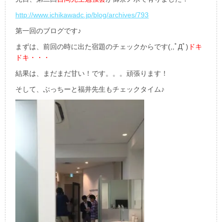
http://www.ichikawadc.jp/blog/archives/793
第一回のブログです♪
まずは、前回の時に出た宿題のチェックからです(,,ﾟДﾟ)
ドキ
ドキ・・・
結果は、まだまだ甘い！です。。。頑張ります！
そして、ぶっちーと福井先生もチェックタイム♪