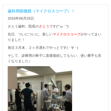
歯科用顕微鏡（マイクロスコープ）！
2016年06月25日
さとう歯科、院長の
さとう
です(*´ω｀*)
先日、ついについに、新しい
マイクロスコープ
がやってまい
りました！
発注３月末、２ヶ月遅れでやっとです(・∀・)
そして、診療用の椅子に直接接続してもらい、使い勝手も良
くなりました♪