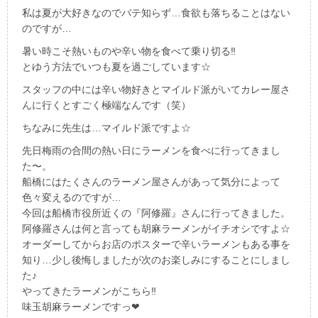
私は夏が大好きなのでバテ知らず…食欲も落ちることはない
のですが…
暑い時こそ熱いものや辛い物を食べて乗り切る‼︎
とゆう方法でいつも夏を過ごしています☆
スタッフの中には辛い物好きとマイルド派がいてカレー屋さ
んに行くとすごく極端なんです（笑）
ちなみに先生は…マイルド派ですよ☆
先日梅雨の合間の熱い日にラーメンを食べに行ってきまし
た〜。
船橋にはたくさんのラーメン屋さんがあって気分によって
色々変えるのですが…
今回は船橋市役所近くの『阿修羅』さんに行ってきました。
阿修羅さんは何と言っても胡麻ラーメンがイチオシですよ☆
オーダーしてからお店のポスターで辛いラーメンもある事を
知り…少し後悔しましたが次のお楽しみにすることにしまし
た♪
やってきたラーメンがこちら‼︎
味玉胡麻ラーメンですっ❤︎