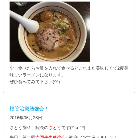
少し食べたらお酢を入れて食べるとこれまた美味しくて2度美
味しいラーメンになります。
ぜひ食べてみて下さい(^^)
根管治療勉強会！
2016年06月28日
さとう歯科、院長の
さとう
です(*´ω｀*)
先日、第二回
吉岡先生勉強会
が御茶ノ水で有りました！