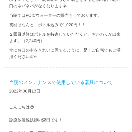
口のネバネバがなくなります☀️
当院では
POIC
ウォーターの販売もしております。
初回はなんと、ボトル込みで
1,020
円！！
２回目以降はボトルを持参していただくと、おかわりが出来
ます。（
2,240
円）
常にお口の中をきれいに保てるように、是非ご自宅でもご活
用ください🦷⭐️
当院のメンテナンスで使用している器具について
2022年06月13日
こんにちは😃
診療放射線技師の森田です！