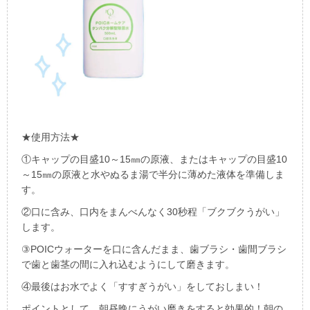
★
使用方法
★
①キャップの目盛
10
～
15
㎜の原液、またはキャップの目盛
10
～
15
㎜の原液と水やぬるま湯で半分に薄めた液体を準備しま
す。
②口に含み、口内をまんべんなく
30
秒程「ブクブクうがい」
します。
③
POIC
ウォーターを口に含んだまま、歯ブラシ・歯間ブラシ
で歯と歯茎の間に入れ込むようにして磨きます。
④最後はお水でよく「すすぎうがい」をしておしまい！
ポイントとして、朝昼晩にうがい磨きをすると効果的！朝の