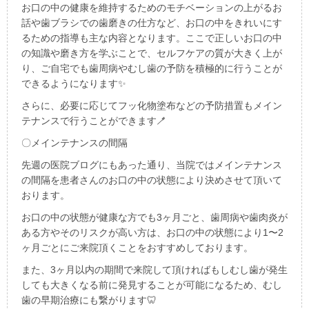
お口の中の健康を維持するためのモチベーションの上がるお
話や歯ブラシでの歯磨きの仕方など、お口の中をきれいにす
るための指導も主な内容となります。ここで正しいお口の中
の知識や磨き方を学ぶことで、セルフケアの質が大きく上が
り、ご自宅でも歯周病やむし歯の予防を積極的に行うことが
できるようになります
✨
さらに、必要に応じてフッ化物塗布などの予防措置もメイン
テナンスで行うことができます
🪥
〇メインテナンスの間隔
先週の医院ブログにもあった通り、当院ではメインテナンス
の間隔を患者さんのお口の中の状態により決めさせて頂いて
おります。
お口の中の状態が健康な方でも
3
ヶ月ごと、歯周病や歯肉炎が
ある方やそのリスクが高い方は、お口の中の状態により
1
〜
2
ヶ月ごとにご来院頂くことをおすすめしております。
また、
3
ヶ月以内の期間で来院して頂ければもしむし歯が発生
しても大きくなる前に発見することが可能になるため、むし
歯の早期治療にも繋がります
🦷