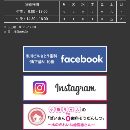
診療時間
月
火
水
木
金
土
日
午前： 9:00～13:00
○
○
○
○
○
△
×
午後：14:30～18:00
○
○
○
○
○
△
×
※ △土曜：9:00～17:00
※ 日・祝日は休診