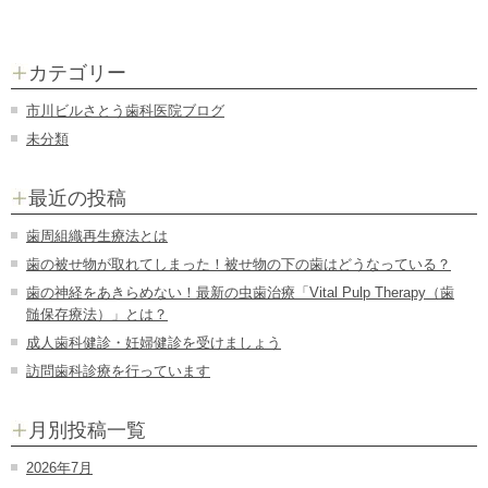
カテゴリー
市川ビルさとう歯科医院ブログ
未分類
最近の投稿
歯周組織再生療法とは
歯の被せ物が取れてしまった！被せ物の下の歯はどうなっている？
歯の神経をあきらめない！最新の虫歯治療「Vital Pulp Therapy（歯
髄保存療法）」とは？
成人歯科健診・妊婦健診を受けましょう
訪問歯科診療を行っています
月別投稿一覧
2026年7月