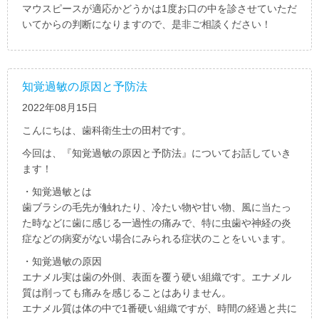
マウスピースが適応かどうかは1度お口の中を診させていただ
いてからの判断になりますので、是非ご相談ください！
知覚過敏の原因と予防法
2022年08月15日
こんにちは、歯科衛生士の田村です。
今回は、『知覚過敏の原因と予防法』についてお話していき
ます！
・知覚過敏とは
歯ブラシの毛先が触れたり、冷たい物や甘い物、風に当たっ
た時などに歯に感じる一過性の痛みで、特に虫歯や神経の炎
症などの病変がない場合にみられる症状のことをいいます。
・知覚過敏の原因
エナメル実は歯の外側、表面を覆う硬い組織です。エナメル
質は削っても痛みを感じることはありません。
エナメル質は体の中で1番硬い組織ですが、時間の経過と共に