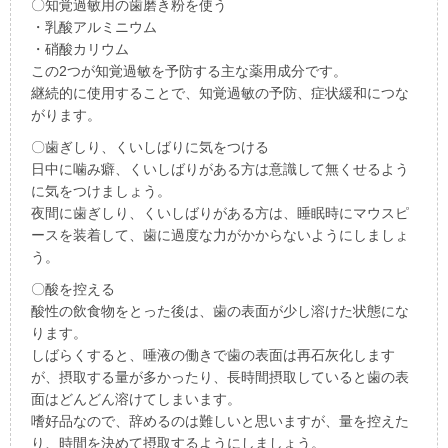
〇知覚過敏用の歯磨き粉を使う
・乳酸アルミニウム
・硝酸カリウム
この2つが知覚過敏を予防する主な薬用成分です。
継続的に使用することで、知覚過敏の予防、症状緩和につな
がります。
〇歯ぎしり、くいしばりに気をつける
日中に噛み癖、くいしばりがある方は意識して無くせるよう
に気をつけましょう。
夜間に歯ぎしり、くいしばりがある方は、睡眠時にマウスピ
ースを装着して、歯に過度な力がかからないようにしましょ
う。
〇酸を控える
酸性の飲食物をとった後は、歯の表面が少し溶けた状態にな
ります。
しばらくすると、唾液の働きで歯の表面は再石灰化します
が、摂取する量が多かったり、長時間摂取していると歯の表
面はどんどん溶けてしまいます。
嗜好品なので、辞めるのは難しいと思いますが、量を控えた
り、時間を決めて摂取するようにしましょう。