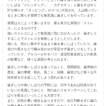
いしばる『クレンチング』、「カチカチッ」と歯をすばやく
打ち鳴らす 『タッピング』の３つに大別され、人は眠ってい
るときに限らず昼間でも無意識に歯ぎしりを行っています。
原因は人によって違いますが、最も有力な原因が「ストレ
ス」によるものです。
強いストレスによって無意識に顎に力が入ったり、歯ぎしり
することでストレスを発散しようとしたりします。
他にも、何かに集中するあまり歯を食いしばっていたり、歯
並びの悪さなどで噛み合わせが安定せず歯ぎしりをしてしま
っていたり、アルコールやタバコ・逆流性食道炎などの疾患
の影響など、様々な原因が考えられます。
歯ぎしりや食いしばりを放っておくと、顎関節症、歯周病の
悪化、歯の摩擦・割れ、肩こり、頭痛、歯並びなど様々な不
快症状を引き起こしてしまう恐れがあります。
歯ぎしりや食いしばりの予防には、日中であれば症状が出て
いないか意識してみたり、頬のあたりをマッサージしてこわ
ばりを取るといったことも大切です。
また、症状が重い場合もありますので、自己判断せずに歯の
治療を兼ねて歯科医院へご来院いただくことをお勧めいたし