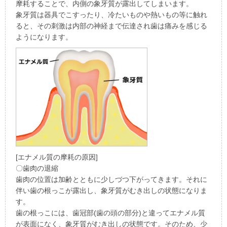
摩耗することで、内側の象牙質が露出してしまいます。
象牙質は器具でこすったり、冷たいものや熱いもの等に触れ
ると、その刺激は内部の神経まで伝達され歯は痛みを感じる
ようになります。
[エナメル質の摩耗の原因]
〇歯肉の退縮
歯肉の位置は加齢とともに少しづつ下がってきます。それに
伴い歯の根っこが露出し、象牙質がむき出しの状態になりま
す。
歯の根っこには、歯冠部(歯の頭の部分)と違ってエナメル質
が表面になく、象牙質がむき出しの状態です。そのため、少