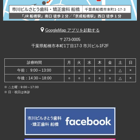
GoogleMap アプリを起動する
〒273-0005
千葉県船橋市本町1丁目17-3 市川ビル1F2F
診療時間
月
火
水
木
金
土
日
午前： 9:00～13:00
○
○
○
○
○
△
×
午後：14:30～18:00
○
○
○
○
○
△
×
※ △土曜：9:00～17:00
※ 日・祝日は休診