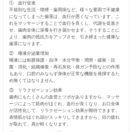
① 血行促進
不規則な生活・喫煙・歯周病など、様々な要因で不健康
になってしまった歯茎は、血行が悪くなっています。こ
れをマッサージすることで血行を良くし、代謝を促進さ
せ、歯肉全体に栄養を行き届かせます。そうすることに
より、歯肉の抵抗力をアップさせ、引き締まった健康な
歯茎になります。
② 唾液分泌量増加
唾液には粘膜保護・自浄・水分平衡・潤滑・緩衝・抗
菌・消化・組織修復・再石灰化・発ガン予防などの作用
もあり、口腔のみならず身体が正常な機能を発揮するた
め無くてはなりません。
③ リラクゼーション効果
歯肉にもたくさんの血管とツボがありますから、マッサ
ージによって筋肉がほぐれ、血行が良くなり、お口全体
が活性化して、リラクゼーション効果が期待できます。
表情筋がほぐれ頭がスッキリしてきますから、目の疲れ
が取れて、肩が軽くなります。