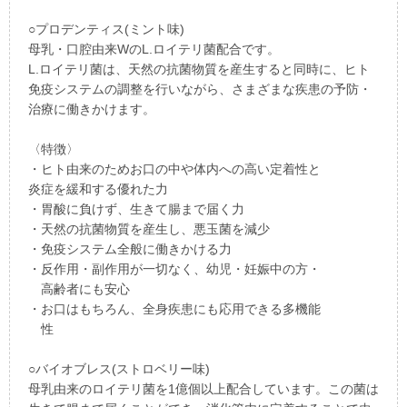
○プロデンティス(ミント味)
母乳・口腔由来WのL.ロイテリ菌配合です。
L.ロイテリ菌は、天然の抗菌物質を産生すると同時に、ヒト
免疫システムの調整を行いながら、さまざまな疾患の予防・
治療に働きかけます。
〈特徴〉
・ヒト由来のためお口の中や体内への高い定着性と
炎症を緩和する優れた力
・胃酸に負けず、生きて腸まで届く力
・天然の抗菌物質を産生し、悪玉菌を減少
・免疫システム全般に働きかける力
・反作用・副作用が一切なく、幼児・妊娠中の方・
高齢者にも安心
・お口はもちろん、全身疾患にも応用できる多機能
性
○バイオブレス(ストロベリー味)
母乳由来のロイテリ菌を1億個以上配合しています。この菌は