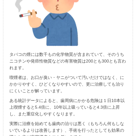
タバコの煙には数千もの化学物質が含まれていて、そのうち
ニコチンや発癌性物質などの有害物質は
200
とも
300
とも言わ
れます。
喫煙者は、お口が臭い・ヤニがついて汚いだけではなく、に
かかりやすく、ひどくなりやすいので、更に治療しても治り
にくいことが解っています。
ある統計データによると、歯周病にかかる危険は１日
10
本以
上喫煙すると
5.4
倍に、
10
年以上吸っていると
4.3
倍に上昇
し、また重症化しやすくなります。
実際に治療を始めても歯肉の治りは悪く（もちろん何もしな
いでいるよりは改善します）、手術を行ったとしても効果の