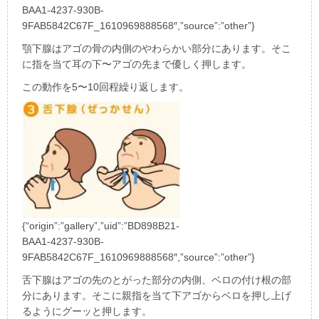
BAA1-4237-930B-
9FAB5842C67F_1610969888568″,”source”:”other”}
顎下腺はアゴの骨の内側のやわらかい部分にあります。そこ
に指を当て耳の下〜アゴの先まで優しく押します。
この動作を
5
〜
10
回程繰り返します。
{“origin”:”gallery”,”uid”:”BD898B21-
BAA1-4237-930B-
9FAB5842C67F_1610969888568″,”source”:”other”}
舌下腺はアゴの先のとがった部分の内側、ベロの付け根の部
分にあります。そこに親指を当て下アゴからベロを押し上げ
るようにグーッと押します。