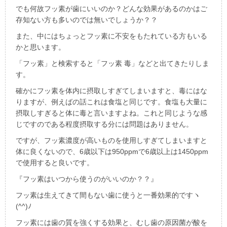
でも何故フッ素が歯にいいのか？どんな効果があるのかはご
存知ない方も多いのでは無いでしょうか？？
また、中にはちょっとフッ素に不安をもたれている方もいる
かと思います。
「フッ素」と検索すると「フッ素
毒」などと出てきたりしま
す。
確かにフッ素を体内に摂取しすぎてしまいますと、毒にはな
りますが、例えばの話これは食塩と同じです。食塩も大量に
摂取しすぎると体に毒と言いますよね。これと同じような感
じですのである程度摂取する分には問題はありません。
ですが、フッ素濃度が高いものを使用しすぎてしまいますと
体に良くないので、
6
歳以下は
950ppm
で
6
歳以上は
1450ppm
で使用すると良いです。
『フッ素はいつから使うのがいいのか？？』
フッ素は生えてきて間もない歯に使うと一番効果的ですヽ
(^^)
ﾉ
フッ素には歯の質を強くする効果と、むし歯の原因菌が酸を