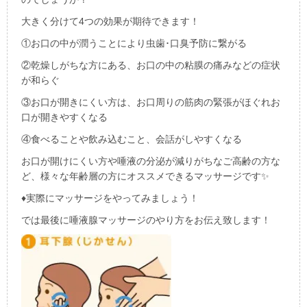
大きく分けて
4
つの効果が期待できます！
①お口の中が潤うことにより虫歯･口臭予防に繋がる
②乾燥しがちな方にある、お口の中の粘膜の痛みなどの症状
が和らぐ
③お口が開きにくい方は、お口周りの筋肉の緊張がほぐれお
口が開きやすくなる
④食べることや飲み込むこと、会話がしやすくなる
お口が開けにくい方や唾液の分泌が減りがちなご高齢の方な
ど、様々な年齢層の方にオススメできるマッサージです
✨
♦
実際にマッサージをやってみましょう！
では最後に唾液腺マッサージのやり方をお伝え致します！