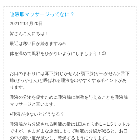
唾液腺マッサージってなに？
2021年01月20日
皆さんこんにちは！
最近は寒い日が続きますね❄️
体を温めて風邪をひかないようにしましょう！😌
お口のまわりには耳下腺
(
じかせん
)
･顎下腺
(
がっかせん
)
･舌下
腺
(
ぜっかせん
)
と呼ばれる唾液を出やすくするポイントがあ
ります。
唾液の分泌を促すために唾液腺に刺激を与えることを唾液腺
マッサージと言います。
♦
唾液が少ないとどうなる？
唾液腺から分泌される唾液の量は
1
日あたり約
1
～
1.5
リットル
ですが、さまざまな原因によって唾液の分泌が減ると、お口
の中の潤い度が減少し、乾燥するようになります。