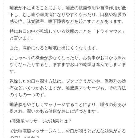
唾液が不足することにより、唾液の抗菌作用や自浄作用が低
下し、むし歯や歯周病になりやすくなったり、口臭や粘膜の
感染症、味覚障害、嚥下障害などを起こすことがあります。
特にお口の中が乾燥している状態のことを「ドライマウス」
と言います。
また、高齢になると唾液は出にくくなります。
おしゃべりの機会が少なくなったり、お食事がお口から摂れ
なくなったりすると、ますますお口の乾燥は進んでしまいま
す。
乾燥したお口を潤す方法は、ブクブクうがいや、保湿剤の塗
布などいくつかありますが、唾液腺マッサージも、その方法
のうちの一つです。
唾液腺をやさしくマッサージすることにより、唾液の分泌が
促され、潤いのある健康なお口に近づきます！
♦
唾液腺マッサージの効果とは？
では唾液腺マッサージをし、お口が潤うとどんな効果がある
のでしょうか？