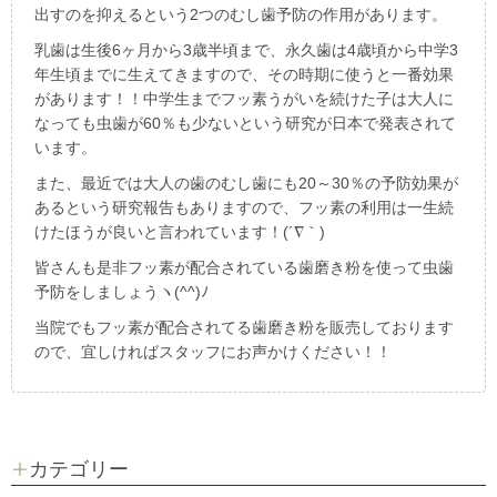
出すのを抑えるという
2
つのむし歯予防の作用があります。
乳歯は生後
6
ヶ月から
3
歳半頃まで、永久歯は
4
歳頃から中学
3
年生頃までに生えてきますので、その時期に使うと一番効果
があります！！中学生までフッ素うがいを続けた子は大人に
なっても虫歯が
60
％も少ないという研究が日本で発表されて
います。
また、最近では大人の歯のむし歯にも
20
～
30
％の予防効果が
あるという研究報告もありますので、フッ素の利用は一生続
けたほうが良いと言われています！
(´∇
｀
)
皆さんも是非フッ素が配合されている歯磨き粉を使って虫歯
予防をしましょうヽ
(^^)
ﾉ
当院でもフッ素が配合されてる歯磨き粉を販売しております
ので、宜しければスタッフにお声かけください！！
カテゴリー