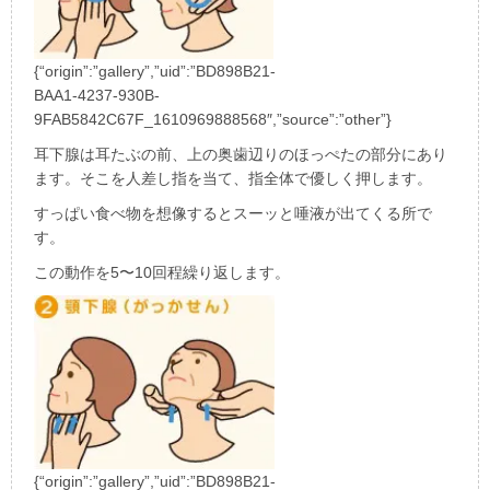
{“origin”:”gallery”,”uid”:”BD898B21-
BAA1-4237-930B-
9FAB5842C67F_1610969888568″,”source”:”other”}
耳下腺は耳たぶの前、上の奥歯辺りのほっぺたの部分にあり
ます。そこを人差し指を当て、指全体で優しく押します。
すっぱい食べ物を想像するとスーッと唾液が出てくる所で
す。
この動作を
5
〜
10
回程繰り返します。
{“origin”:”gallery”,”uid”:”BD898B21-