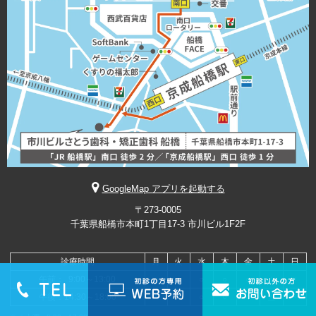
GoogleMap アプリを起動する
〒273-0005
千葉県船橋市本町1丁目17-3 市川ビル1F2F
診療時間
月
火
水
木
金
土
日
午前： 9:00～13:00
○
○
○
○
○
△
×
午後：14:30～18:00
○
○
○
○
○
△
×