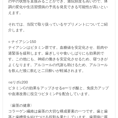
の中の状態を直接みることができ、通院頻度も高いので、体
調の変化や生活習慣病の予兆を発見できる可能性が高いとい
えます。
それでは、当院で取り扱っているサプリメントについてご紹
介します。
○ ナイアシン150
ナイアシンはビタミン群です。血糖値を安定化させ、筋肉や
過緊張を緩和します。歯ぎしりや食いしばりにも効果的で
す。この他にも、神経の働きを安定化させるため、寝つきが
よくなります。アルコールの代謝も助けるため、アルコール
を飲んだ後に飲むと二日酔いが軽減されます。
○αリポc200
ビタミンCの効果をアップさせるαーリポ酸と、免疫力アップ
や血液改善に役立つビタミンPを配合しています。
〈歯茎の健康〉
コラーゲン繊維は歯茎の大切な構成要素の一つです。歯と歯
茎と歯槽骨を結びつける役割を果たしています。歯周病に罹