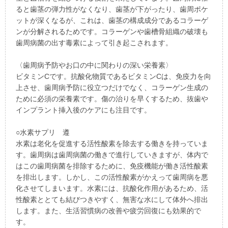
ると歯茎の弾力性がなくなり、歯茎が下がったり、歯周ポケ
ットが深くなるが、これは、歯茎の構成成分であるコラーゲ
ンが分解されるためです。コラーゲンや歯槽骨組織の破壊も
歯周病菌の出す毒素によって引き起こされます。
〈歯周病予防やお口の中に関わりの深い栄養素〉
ビタミンCです。抗酸化物質であるビタミンCは、免疫力を向
上させ、歯周病予防に役立つだけでなく、コラーゲン生成の
ために必須の栄養素です。傷の治りを早くするため、抜歯や
インプラント挿入後のケアにも注目です。
○水素サプリ 遵
水素は老化を促進する活性酸素を除去する働きを持っていま
す。歯周病は歯周病菌の働きで進行していきますが、体内で
はこの歯周病菌を排除するために、免疫機能が働き活性酸素
を排出します。しかし、この活性酸素がかえって歯周病を悪
化させてしまいます。水素には、抗酸化作用があるため、活
性酸素ととても結びつきやすく、無害な水にして体外へ排出
します。また、生活習慣病の改善や疲労回復にも効果的で
す。