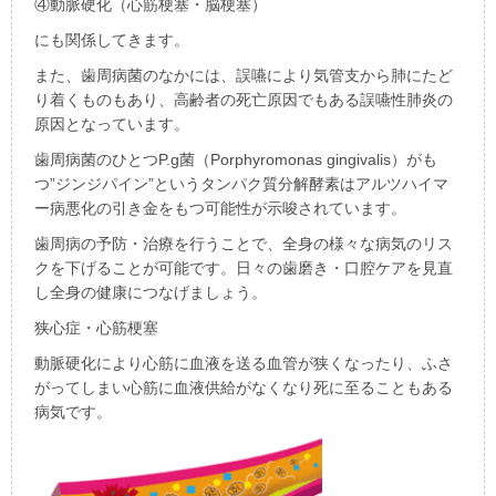
④動脈硬化（心筋梗塞・脳梗塞）
にも関係してきます。
また、歯周病菌のなかには、誤嚥により気管支から肺にたど
り着くものもあり、高齢者の死亡原因でもある誤嚥性肺炎の
原因となっています。
歯周病菌のひとつ
P.g
菌（
Porphyromonas gingivalis
）がも
つ”ジンジパイン”というタンパク質分解酵素はアルツハイマ
ー病悪化の引き金をもつ可能性が示唆されています。
歯周病の予防・治療を行うことで、全身の様々な病気のリス
クを下げることが可能です。日々の歯磨き・口腔ケアを見直
し全身の健康につなげましょう。
狭心症・心筋梗塞
動脈硬化により心筋に血液を送る血管が狭くなったり、ふさ
がってしまい心筋に血液供給がなくなり死に至ることもある
病気です。