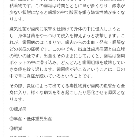
粘着物です。この歯垢は時間とともに量が多くなり、酸素が
少ない状態になると歯垢の中で酸素を嫌う嫌気性菌が多くな
ります。
嫌気性菌が歯肉に攻撃を仕掛けて身体の中に侵入しようと
し、身体は菌をやっつけて侵入を抑えようと攻撃します。こ
れが、歯周病のはじまりで、歯肉からの出血・発赤・腫脹な
どの炎症の症状です。この中でも、出血は歯周病菌と白血球
の戦いの証です。出血をそのままにしておくと、歯垢は歯周
ポケットの中に潜り込み、どんどんと歯周組織を破壊してい
き炎症を繰り返します。歯周病が起こるということは、口の
中で常に炎症が続いているということです。
その際、炎症によって出てくる毒性物質が歯肉の血管から全
身に入り、様々な病気を引き起こしたり悪化させる原因とな
ります。
①糖尿病
②早産・低体重児出産
③肥満