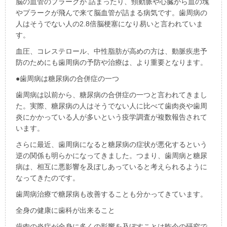
脳の血管のプラークが 詰まったり、頸動脈や心臓から血の塊
やプラークが飛んで来て脳血管が詰まる病気です。歯周病の
人はそうでない人の2.8倍脳梗塞になり易いと言われていま
す。
血圧、コレステロール、中性脂肪が高めの方は、動脈疾患予
防のためにも歯周病の予防や治療は、より重要となります。
●歯周病は糖尿病の合併症の一つ
歯周病は以前から、糖尿病の合併症の一つと言われてきまし
た。実際、糖尿病の人はそうでない人に比べて歯肉炎や歯周
炎にかかっている人が多いという疫学調査が複数報告されて
います。
さらに最近、
歯周病になると糖尿病の症状が悪化する
という
逆の関係も明らかになってきました。つまり、歯周病と糖尿
病は、相互に悪影響を及ぼしあっていると考えられるように
なってきたのです。
歯周病治療で糖尿病も改善する
ことも分かってきています。
全身の健康に歯科が出来ること
歯肉の炎症が全身に多くの影響を及ぼすことは昨今の研究で