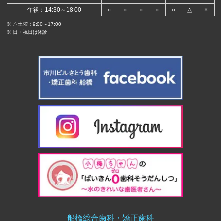
午後：14:30～18:00
○
○
○
○
○
△
×
※ △土曜：9:00～17:00
※ 日・祝日は休診
船橋総合歯科・矯正歯科