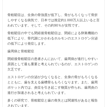
骨粗鬆症は、全身の骨強度が低下し、骨がもろくなって骨折
しやすくなる病気で、日本では推定約1.000万人以上いると言
われています。そして、その約90％が女性です。
骨粗鬆症の中でも閉経後骨粗鬆症は、閉経による卵巣機能の
低下により、骨代謝にかかわるホルモンのエストロゲン分泌
の低下により発症します。
歯周病と骨粗鬆症
閉経後骨粗鬆症の患者さんにおいて、歯周病が進行しやすい
原因として最も重要と考えられているのが、エストロゲンの
欠乏です。
エストロゲンの分泌が少なくなると、全身の骨がもろくなる
とともに、歯を支える歯槽骨ももろくなります。また、歯周
ポケット内では、炎症を引き起こす物質が作られ、歯周炎の
進行が加速されると考えられています。
多くの研究で、骨粗鬆症と歯の喪失とは関連性があると報告
されています。