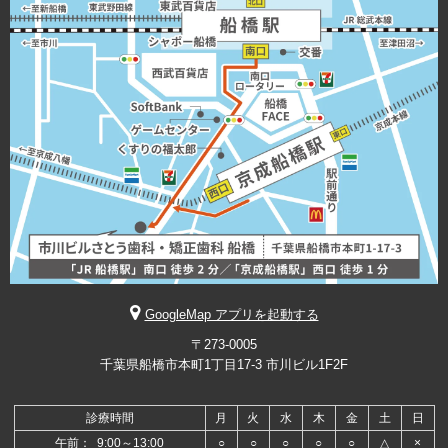
GoogleMap アプリを起動する
〒273-0005
千葉県船橋市本町1丁目17-3 市川ビル1F2F
診療時間
月
火
水
木
金
土
日
午前： 9:00～13:00
○
○
○
○
○
△
×