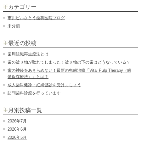
カテゴリー
市川ビルさとう歯科医院ブログ
未分類
最近の投稿
歯周組織再生療法とは
歯の被せ物が取れてしまった！被せ物の下の歯はどうなっている？
歯の神経をあきらめない！最新の虫歯治療「Vital Pulp Therapy（歯
髄保存療法）」とは？
成人歯科健診・妊婦健診を受けましょう
訪問歯科診療を行っています
月別投稿一覧
2026年7月
2026年6月
2026年5月