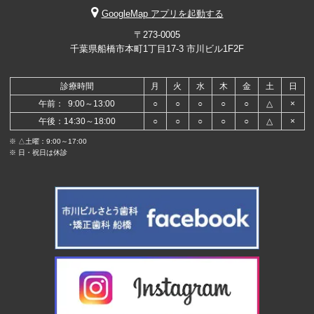
GoogleMap アプリを起動する
〒273-0005
千葉県船橋市本町1丁目17-3 市川ビル1F2F
診療時間
月
火
水
木
金
土
日
午前： 9:00～13:00
○
○
○
○
○
△
×
午後：14:30～18:00
○
○
○
○
○
△
×
※ △土曜：9:00～17:00
※ 日・祝日は休診