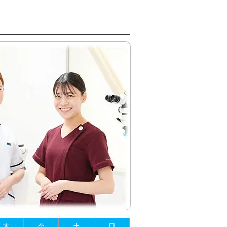
木
金
土
日