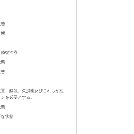
状態
状態
る修復治療
状態
状態
置、齲蝕、欠損歯及びこれらが組
ョンを必要とする。
状態
要な状態