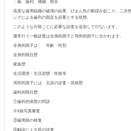
・歯、歯列、補綴、咬合
高度な歯周組織の破壊の結果、びまん性の動揺が起こり、二次
ングによる歯列の固定を必要とする状態。
このような分類ごとに必要な診査を追加して行ないます。
通常行う一般診査は全身的因子と局所的因子に分かれます。
全身的因子は 年齢・性別
全身的既往歴
家族歴
生活環境・生活習慣・性格等
局所的因子には 主訴の診査・現病歴
歯科的既往歴
①歯科的病歴の問診
②X線写真審査
③歯周病の検査
④触診による筋の診査