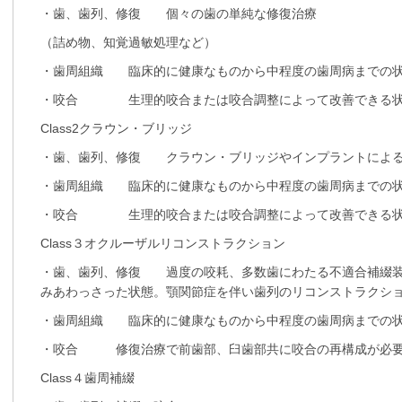
・歯、歯列、修復 個々の歯の単純な修復治療
（詰め物、知覚過敏処理など）
・歯周組織 臨床的に健康なものから中程度の歯周病までの
・咬合 生理的咬合または咬合調整によって改善できる
Class2クラウン・ブリッジ
・歯、歯列、修復 クラウン・ブリッジやインプラントによ
・歯周組織 臨床的に健康なものから中程度の歯周病までの
・咬合 生理的咬合または咬合調整によって改善できる
Class３オクルーザルリコンストラクション
・歯、歯列、修復 過度の咬耗、多数歯にわたる不適合補綴装
みあわっさった状態。顎関節症を伴い歯列のリコンストラクシ
・歯周組織 臨床的に健康なものから中程度の歯周病までの
・咬合 修復治療で前歯部、臼歯部共に咬合の再構成が必
Class４歯周補綴