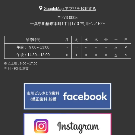
GoogleMap アプリを起動する
〒273-0005
千葉県船橋市本町1丁目17-3 市川ビル1F2F
診療時間
月
火
水
木
金
土
日
午前： 9:00～13:00
○
○
○
○
○
△
×
午後：14:30～18:00
○
○
○
○
○
△
×
※ △土曜：9:00～17:00
※ 日・祝日は休診