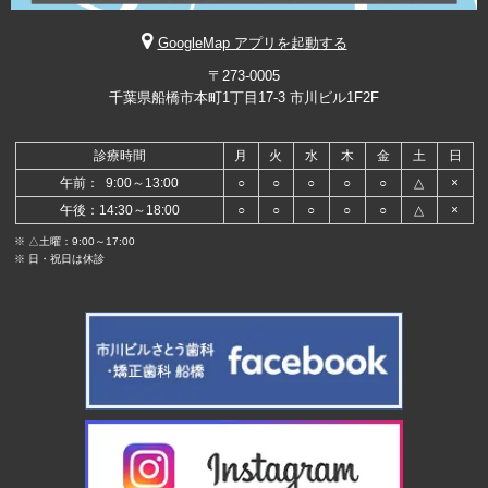
GoogleMap アプリを起動する
〒273-0005
千葉県船橋市本町1丁目17-3 市川ビル1F2F
診療時間
月
火
水
木
金
土
日
午前： 9:00～13:00
○
○
○
○
○
△
×
午後：14:30～18:00
○
○
○
○
○
△
×
※ △土曜：9:00～17:00
※ 日・祝日は休診